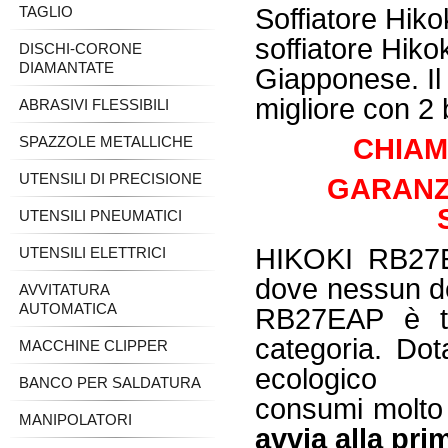
TAGLIO
Soffiatore Hik
soffiatore Hiko
DISCHI-CORONE
DIAMANTATE
Giapponese. Il
migliore con 2 
ABRASIVI FLESSIBILI
SPAZZOLE METALLICHE
CHIAM
UTENSILI DI PRECISIONE
GARANZI
UTENSILI PNEUMATICI
HIKOKI RB27E
UTENSILI ELETTRICI
dove nessun det
AVVITATURA
AUTOMATICA
RB27EAP è tra
categoria. Do
MACCHINE CLIPPER
ecologic
BANCO PER SALDATURA
consumi molto 
MANIPOLATORI
avvia alla pr