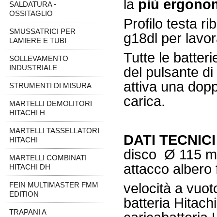
la
più
ergono
SALDATURA -
OSSITAGLIO
Profilo testa ri
SMUSSATRICI PER
g18dl per lavor
LAMIERE E TUBI
Tutte le batter
SOLLEVAMENTO
INDUSTRIALE
del pulsante di 
attiva una dopp
STRUMENTI DI MISURA
carica.
MARTELLI DEMOLITORI
HITACHI H
MARTELLI TASSELLATORI
DATI TECNICI
HITACHI
disco Ø 115 
MARTELLI COMBINATI
attacco albero 
HITACHI DH
FEIN MULTIMASTER FMM
velocità a vuo
EDITION
batteria Hitac
TRAPANI A