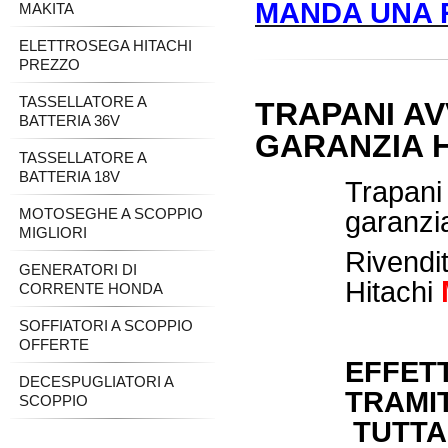
MANDA UNA R
MAKITA
ELETTROSEGA HITACHI
PREZZO
TASSELLATORE A
TRAPANI AV
BATTERIA 36V
GARANZIA H
TASSELLATORE A
BATTERIA 18V
Trapani
MOTOSEGHE A SCOPPIO
garanzia
MIGLIORI
Rive
GENERATORI DI
Hitachi
CORRENTE HONDA
SOFFIATORI A SCOPPIO
OFFERTE
EFFET
DECESPUGLIATORI A
TRAMI
SCOPPIO
TUTTA