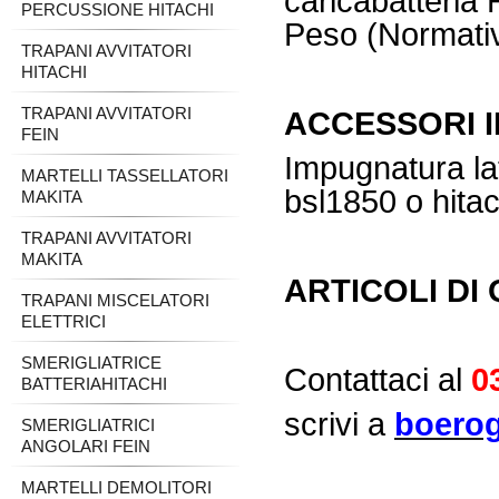
caricabatteria
PERCUSSIONE HITACHI
Peso (Normati
TRAPANI AVVITATORI
HITACHI
TRAPANI AVVITATORI
ACCESSORI 
FEIN
Impugnatura lat
MARTELLI TASSELLATORI
bsl1850 o hitac
MAKITA
TRAPANI AVVITATORI
MAKITA
ARTICOLI DI 
TRAPANI MISCELATORI
ELETTRICI
SMERIGLIATRICE
Contattaci al
0
BATTERIAHITACHI
scrivi a
boerog
SMERIGLIATRICI
ANGOLARI FEIN
MARTELLI DEMOLITORI