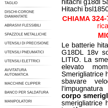
hitachi g18dl 5a
TAGLIO
Hitachi bsl185
DISCHI-CORONE
DIAMANTATE
324-
CHIAMA
ric
ABRASIVI FLESSIBILI
MI
SPAZZOLE METALLICHE
UTENSILI DI PRECISIONE
Le batterie hit
G18DL 18v son
UTENSILI PNEUMATICI
LITIO. La smer
UTENSILI ELETTRICI
elevato mo
AVVITATURA
Smerigliatrice 
AUTOMATICA
sbavare velo
MACCHINE CLIPPER
l’impugnatura 
BANCO PER SALDATURA
corpo smerigli
MANIPOLATORI
smerigliatrice 