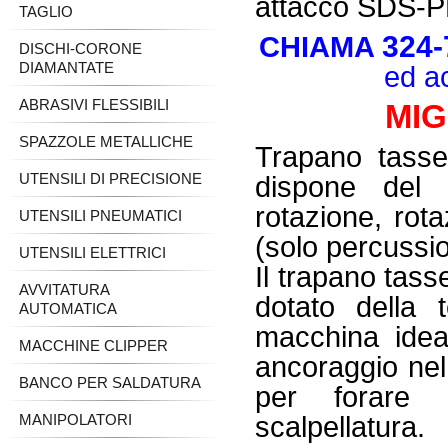
attacco SDS-PL
TAGLIO
324-
CHIAMA
DISCHI-CORONE
DIAMANTATE
ed a
ABRASIVI FLESSIBILI
MIG
SPAZZOLE METALLICHE
Trapano tasse
UTENSILI DI PRECISIONE
dispone del 
rotazione, rot
UTENSILI PNEUMATICI
(solo percussi
UTENSILI ELETTRICI
Il trapano tass
AVVITATURA
dotato della 
AUTOMATICA
macchina ideal
MACCHINE CLIPPER
ancoraggio nel
BANCO PER SALDATURA
per forare 
MANIPOLATORI
scalpellatura.