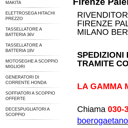
Firenze Pal
MAKITA
RIVENDITOR
ELETTROSEGA HITACHI
PREZZO
FIRENZE P
TASSELLATORE A
MILANO BE
BATTERIA 36V
TASSELLATORE A
BATTERIA 18V
SPEDIZIONI 
MOTOSEGHE A SCOPPIO
TRAMITE CO
MIGLIORI
GENERATORI DI
CORRENTE HONDA
LA GAMMA M
SOFFIATORI A SCOPPIO
OFFERTE
Chiama
030-
DECESPUGLIATORI A
SCOPPIO
boerogaetano@