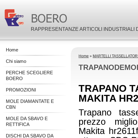
RAPPRESENTANZE ARTICOLI INDUSTRIALI D
Home
Home
»
MARTELLI TASSELLATORI
Chi siamo
TRAPANODEMOL
PERCHE SCEGLIERE
BOERO
TRAPANO T
PROMOZIONI
MAKITA HR2
MOLE DIAMANTATE E
CBN
Trapano tass
MOLE DA SBAVO E
prezzo miglio
RETTIFICA
Makita hr2611f
DISCHI DA SBAVO DA